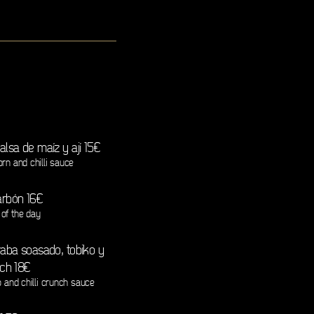
alsa de maíz y ají 15€
rn and chilli sauce
carbón 16€
 of the day
raba soasado, tobiko y
nch 18€
o and chilli crunch sauce