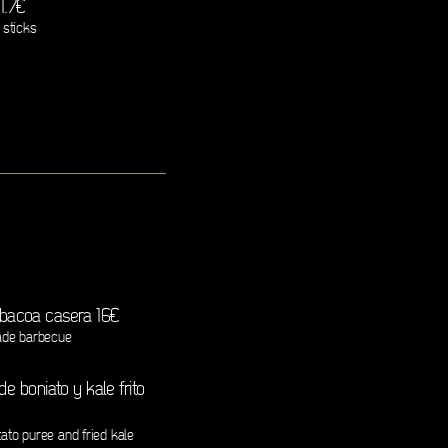
1.7€
 sticks
rbacoa casera 16€
ade barbecue
de boniato y kale frito
tato puree and fried kale