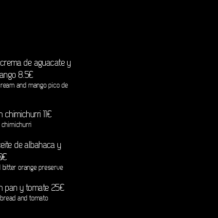
n crema de aguacate y
mango 8.5€
cream and mango pico de
 chimichurri 11€
 chimichurri
eite de albahaca y
10€
d bitter orange preserve
on pan y tomate 25€
 bread and tomato