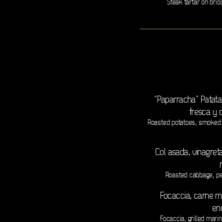
Steak tartar on bri
“Paparracha” Patat
fresca y 
Roasted potatoes, smoked 
Col asada, vinagre
Roasted cabbage, pe
Focaccia, carne m
enc
Focaccia, grilled mar