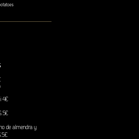
otatoes
S
€
o
i 4€
6.5€
cho de almendra y
.5€