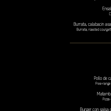
Ensa
C
Burrata, calabacín as
Burrata, roasted courge
Pollo de c
Free-range
Matambri
Pizza-
Burger con salsa 