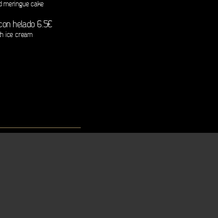
d meringue cake
 con helado 6.5€
th ice cream