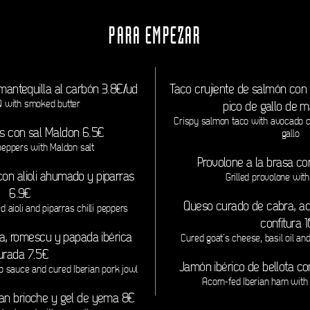
PARA EMPEZAR
mantequilla al carbón 3.8€/ud
Taco crujiente de salmón co
 with smoked butter
pico de gallo de 
Crispy salmon taco with avocado 
os con sal Maldon 6.5€
gallo
peppers with Maldon salt
Provolone a la brasa con
con alioli ahumado y piparras
Grilled provolone with
6.9€
Queso curado de cabra, ac
 aioli and piparras chilli peppers
confitura 
sa, romescu y papada ibérica
Cured goat’s cheese, basil oil an
urada 7.5€
Jamón ibérico de bellota c
co sauce and cured Iberian pork jowl
Acorn-fed Iberian ham with
pan brioche y gel de yema 8€