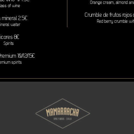
Orange cream, almond an
lass of wine
Crumble de frutos rojos
 mineral 2.5€
Red berry crumble wi
ineral water
Licores 8€
Spirits
Premium 10/12/15€
emium spirits