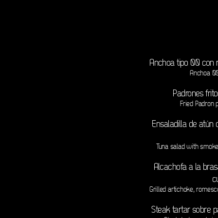
Anchoa tipo 00 con 
Anchoa 00
Padrones frit
Fried Padron 
Ensaladilla de atún 
Tuna salad with smoked
Alcachofa a la bra
c
Grilled artichoke, romes
Steak tartar sobre 