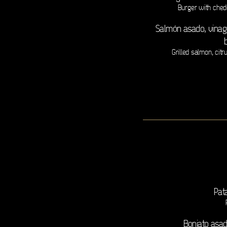
Burger with ched
Salmón asado, vinagr
Grilled salmon, citr
Pata
Boniato asa