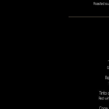
Roasted swe
G
Re
Tinto
Red wi
Copa 