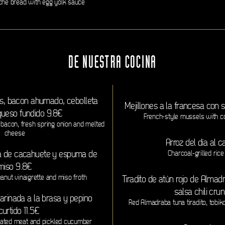
oche bread with egg yolk sauce
DE NUESTRA COCINA
as, bacon ahumado, cebolleta
Mejillones a la francesa con s
queso fundido 9.8€
French-style mussels with co
bacon, fresh spring onion and melted
cheese
Arroz del día al 
ta de cacahuete y espuma de
Charcoal-grilled rice
miso 9.8€
anut vinaigrette and miso froth
Tiradito de atún rojo de Almad
salsa chili cru
arinada a la brasa y pepino
Red Almadraba tuna tiradito, tobik
urtido 11.5€
inated meat and pickled cucumber