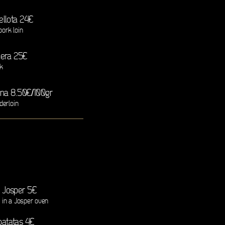
ellota 24€
pork loin
nera 25€
ak
ona 8.50€/100gr
derloin
l Josper 5€
 in a Josper oven
patatas 4€