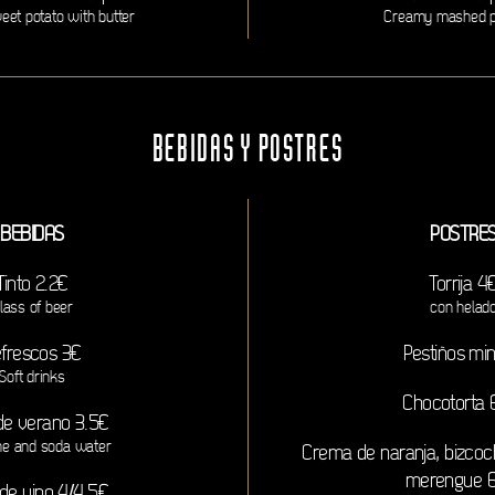
et potato with butter
Creamy mashed p
BEBIDAS Y POSTRES
BEBIDAS
POSTRE
Tinto 2.2€
Torrija 4
lass of beer
con helad
frescos 3€
Pestiños min
Soft drinks
Chocotorta 
 de verano 3.5€
ne and soda water
Crema de naranja, bizco
merengue 6
de vino 4/4.5€