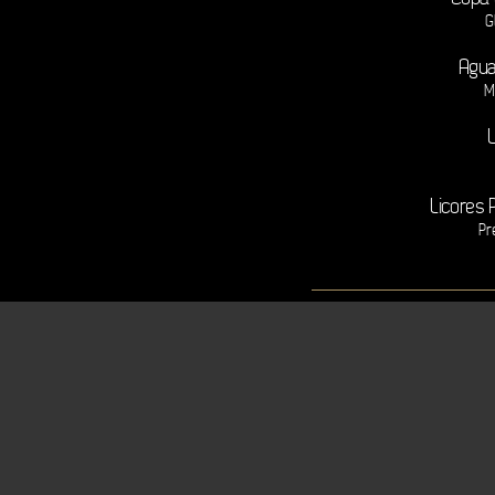
G
Agua
M
Licores 
Pr