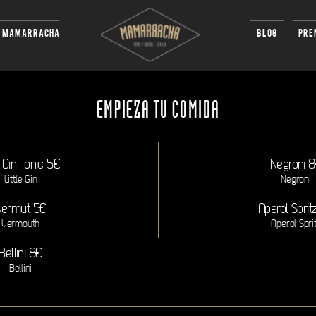
CARTA DE MENÚ
A MAMARRACHA
BLOG
PRE
EMPIEZA TU COMIDA
 Gin Tonic 5€
Negroni 
Little Gin
Negroni
Vermut 5€
Aperol Sprit
Vermouth
Aperol Spri
Bellini 8€
Bellini