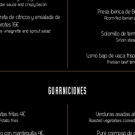
dar sauce and crispy bacon
Presa ibérica de B
eta de cítricos y ensalada de
Acorn-fed Iberian 
brotes 16€
us vinaigrette and sprout salad
Solomillo de ter
Sirloin ste
Lomo bajo de vaca fris
Friesian beef ten
GUARNICIONES
tas fritas 4€
Verduras asadas a
Potato fries
Roasted vegetables cooked
do con mantequilla 4€
Puré cremoso de 