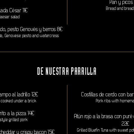
Pan y picos 
Bread and bread
lada César 11€
aesar salad
ado, pesto Genovés y berros 8€
tte, Genovese pesto and watercress
DE NUESTRA PARRILLA
ampo al ladrillo 12€
Costillas de cerdo con ba
 cooked under a brick
Pork ribs with homem
to a la pizza 14€
Atún rojo a la brasa con puré 
style grilled pork
22€
Grilled Bluefin Tuna with sweet po
cheddar y crispy bacon 15€